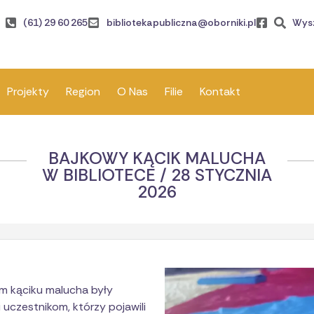
(61) 29 60 265
bibliotekapubliczna@oborniki.pl
Wys
Projekty
Region
O Nas
Filie
Kontakt
BAJKOWY KĄCIK MALUCHA
W BIBLIOTECE / 28 STYCZNIA
2026
ym kąciku malucha były
 uczestnikom, którzy pojawili