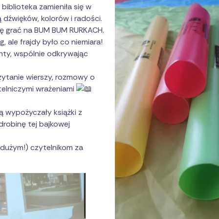
biblioteka zamieniła się w
 dźwięków, kolorów i radości.
ię grać na BUM BUM RURKACH.
, ale frajdy było co niemiara!
nty, wspólnie odkrywając
czytanie wierszy, rozmowy o
ytelniczymi wrażeniami
ą wypożyczały książki z
drobinę tej bajkowej
 dużym!) czytelnikom za