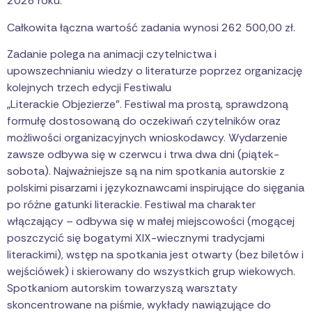
2028 roku.
Całkowita łączna wartość zadania wynosi
262
500,00 zł.
Zadanie polega na animacji czytelnictwa i
upowszechnianiu wiedzy o literaturze poprzez organizację
kolejnych trzech edycji Festiwalu
„Literackie Objezierze”. Festiwal ma prostą, sprawdzoną
formułę dostosowaną do oczekiwań czytelników oraz
możliwości organizacyjnych wnioskodawcy. Wydarzenie
zawsze odbywa się w czerwcu i trwa dwa dni (piątek-
sobota). Najważniejsze są na nim spotkania autorskie z
polskimi pisarzami i językoznawcami inspirujące do sięgania
po różne gatunki literackie. Festiwal ma charakter
włączający – odbywa się w małej miejscowości (mogącej
poszczycić się bogatymi XIX-wiecznymi tradycjami
literackimi), wstęp na spotkania jest otwarty (bez biletów i
wejściówek) i skierowany do wszystkich grup wiekowych.
Spotkaniom autorskim towarzyszą warsztaty
skoncentrowane na piśmie, wykłady nawiązujące do