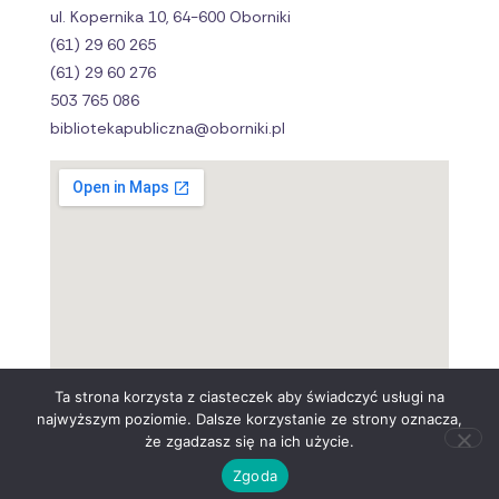
ul. Kopernika 10, 64-600 Oborniki
(61) 29 60 265
(61) 29 60 276
503 765 086
bibliotekapubliczna@oborniki.pl
Ta strona korzysta z ciasteczek aby świadczyć usługi na
najwyższym poziomie. Dalsze korzystanie ze strony oznacza,
że zgadzasz się na ich użycie.
Zgoda
© All Rights Reserved.
Projekt i wykonanie : kowalczak.pl