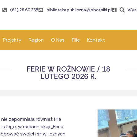
(61) 29 60 265
bibliotekapubliczna@oborniki.pl
Wys
Projekty
Region
O Nas
Filie
Kontakt
FERIE W ROŻNOWIE / 18
LUTEGO 2026 R.
ie zapomniała również filia
 lutego, w ramach akcji „Ferie
spróbować swoich sił w licznych