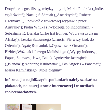
Dotychczas gościliśmy, między innymi, Marka Pindrala („Indie,
czyli świat”);
Natalię Siódmiak („Antarktyda”); Roberta
Czerniaka („Opowieść o rowerowej wyprawie przez
Australię”); Piotra Wnuka („Włóczęga po Indochinach”);
Sebastiana R. Bielaka („The last frontier. Wyprawa życia na
Alaskę”); Leszka Szczasnego („Turcja. Pierwszy krok do
Orientu”); Agatę Romaniuk („Opowieści z Omanu”);
ElżbietęWoźniak i Jerzego Molińskiego („Wyspy Indonezji,
Papua, Sulawesi, Jawa, Bali”); Agnieszkę Jastrząbek
(„Islandia”); Adriannę Kurkowiak („Los Angeles – Panama”);
Marka Kamińskiego „Moje bieguny”.
I
nformacji o najbliższych spotkaniach należy szukać na
plakatach, na naszej stronie internetowej i w mediach
społecznościowych.