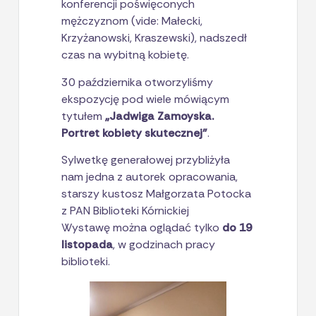
konferencji poświęconych
mężczyznom (vide: Małecki,
Krzyżanowski, Kraszewski), nadszedł
czas na wybitną kobietę.
30 października otworzyliśmy
ekspozycję pod wiele mówiącym
tytułem
„Jadwiga Zamoyska.
Portret kobiety skutecznej”
.
Sylwetkę generałowej przybliżyła
nam jedna z autorek opracowania,
starszy kustosz Małgorzata Potocka
z PAN Biblioteki Kórnickiej
Wystawę można oglądać tylko
do 19
listopada
, w godzinach pracy
biblioteki.